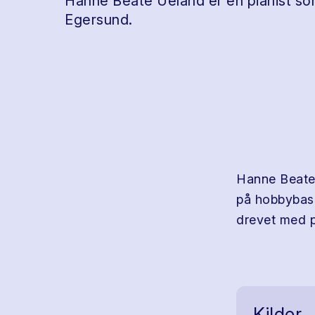
Hanne Beate Ueland er en pianist so
Egersund.
Hanne Beate
på hobbybasi
drevet med p
Kilder