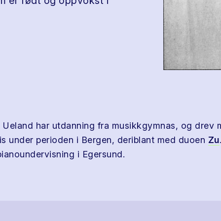
m er født og oppvokst i
 Ueland har utdanning fra musikkgymnas, og drev
s under perioden i Bergen, deriblant med duoen
Zu
ianoundervisning i Egersund.