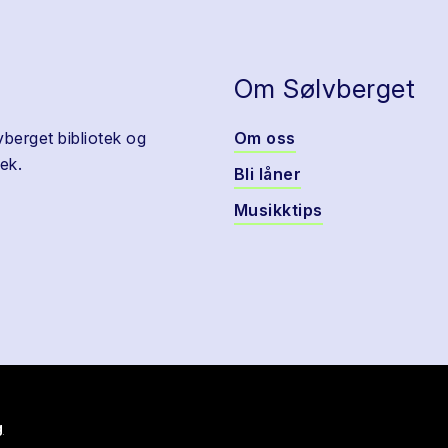
Om Sølvberget
vberget bibliotek og
Om oss
ek.
Bli låner
Musikktips
g