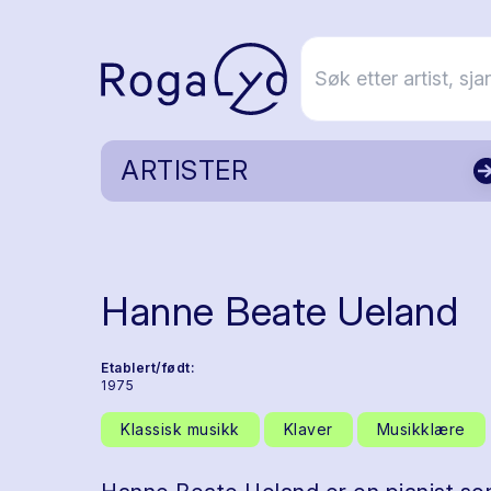
ARTISTER
Hanne Beate Ueland
Etablert/født:
1975
Klassisk musikk
Klaver
Musikklære