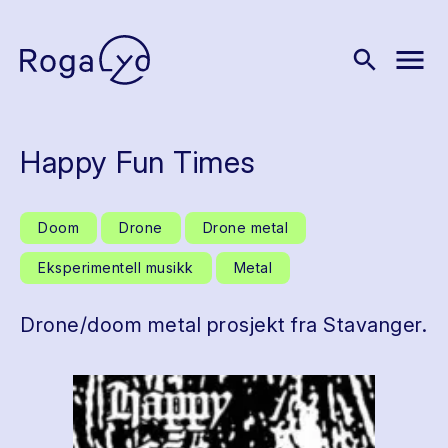
menu
search
Happy Fun Times
Doom
Drone
Drone metal
Eksperimentell musikk
Metal
Drone/doom metal prosjekt fra Stavanger.