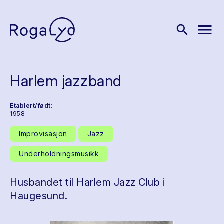
menu
search
Harlem jazzband
Etablert/født:
1958
Improvisasjon
Jazz
Underholdningsmusikk
Husbandet til Harlem Jazz Club i
Haugesund.