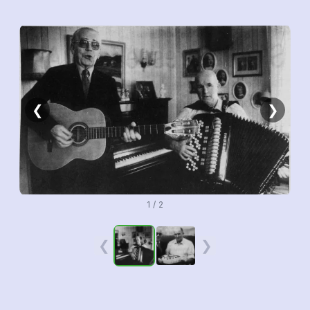
❮
❯
1 / 2
❮
❯