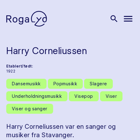
menu
search
Harry Corneliussen
Etablert/født:
1922
Dansemusikk
Popmusikk
Slagere
Underholdningsmusikk
Visepop
Viser
Viser og sanger
Harry Corneliussen var en sanger og
musiker fra Stavanger.