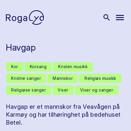
menu
search
Havgap
Kor
Korsang
Kristen musikk
Kristne sanger
Mannskor
Religiøs musikk
Religiøse sanger
Viser
Viser og sanger
Havgap er et mannskor fra Veavågen på
Karmøy og har tilhøringhet på bedehuset
Betel.