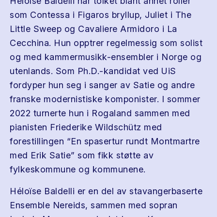
Héloïse Baldelli har tolket blant annet roller
som Contessa i Figaros bryllup, Juliet i The
Little Sweep og Cavaliere Armidoro i La
Cecchina. Hun opptrer regelmessig som solist
og med kammermusikk-ensembler i Norge og
utenlands. Som Ph.D.-kandidat ved UiS
fordyper hun seg i sanger av Satie og andre
franske modernistiske komponister. I sommer
2022 turnerte hun i Rogaland sammen med
pianisten Friederike Wildschütz med
forestillingen “En spasertur rundt Montmartre
med Erik Satie” som fikk støtte av
fylkeskommune og kommunene.
Héloïse Baldelli er en del av stavangerbaserte
Ensemble Nereids, sammen med sopran