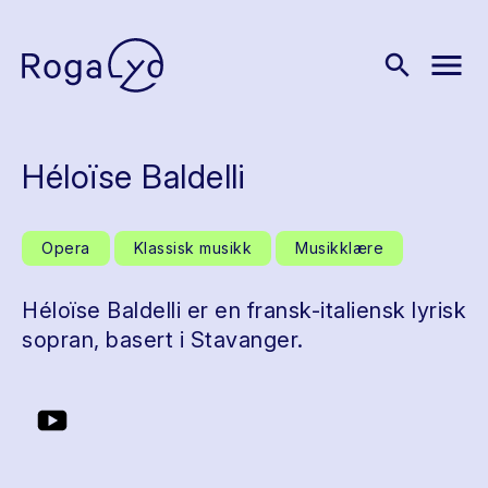
menu
search
Héloïse Baldelli
Opera
Klassisk musikk
Musikklære
Héloïse Baldelli er en fransk-italiensk lyrisk
sopran, basert i Stavanger.