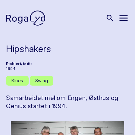
menu
search
Hipshakers
Etablert/født:
1994
Blues
Swing
Samarbeidet mellom Engen, Østhus og
Genius startet i 1994.