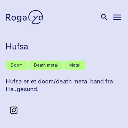
menu
search
Hufsa
Doom
Death metal
Metal
Hufsa er et doom/death metal band fra
Haugesund.