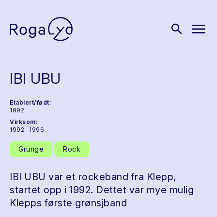
menu
search
IBI UBU
Etablert/født:
1992
Virksom:
1992 -1996
Grunge
Rock
IBI UBU var et rockeband fra Klepp,
startet opp i 1992. Dettet var mye mulig
Klepps første grønsjband