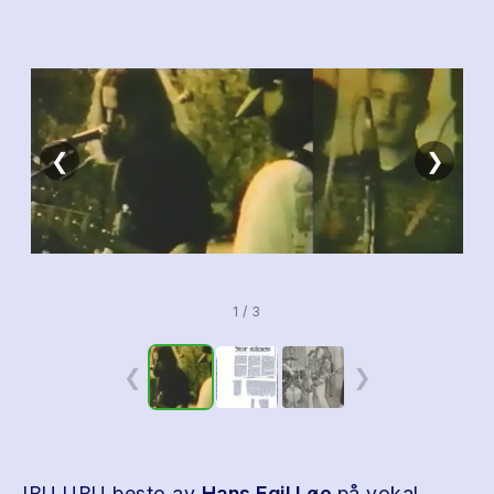
❮
❯
1 / 3
❮
❯
IBU UBU besto av
Hans Egil Løe
på vokal,