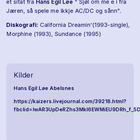
et sitat fra
Hans Egil Løe
" Sjøl om me e i fra
Jæren, så spele me ikkje AC/DC og sånn".
Diskografi:
California Dreamin'(1993-single),
Morphine (1993), Sundance (1995)
Kilder
Hans Egil Løe Abelsnes
https://kaizers.livejournal.com/39218.html?
fbclid=IwAR3UpDeRZhs3Mkl6EWMiEU9DRh_f_5