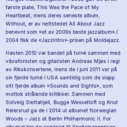
første plate, This Was the Pace of My
Heartbeat, mens deres seneste album,
Without, er av nettstedet All About Jazz
benevnt som «et av 2009s beste jazzalbum».I
2004 fikk de «JazzIntro»-prisen på Moldejazz.
Høsten 2010 var bandet på turné sammen med
vibrafonisten og gitaristen Andreas Mjøs i regi
av Rikskonsertene, mens de i juni 2011 var på
sin fjerde turné i USA samtidig som de slapp
sitt fjerde album «Sounds and Sights», som
mottok strålende kritikker. Sammen med
Solveig Slettahjell, Bugge Wesseltoft og Knut
Reiersrud ga de i 2014 ut albumet Norwegian
Woods – Jazz at Berlin Philharmonic II. For
albumet ble de nominert til Spellemannprisen