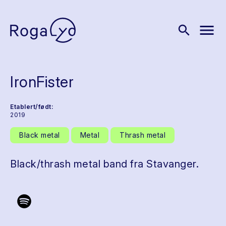
menu
search
IronFister
Etablert/født:
2019
Black metal
Metal
Thrash metal
Black/thrash metal band fra Stavanger.