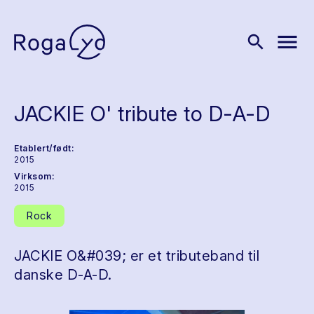
menu
search
JACKIE O' tribute to D-A-D
Etablert/født:
2015
Virksom:
2015
Rock
JACKIE O&#039; er et tributeband til
danske D-A-D.