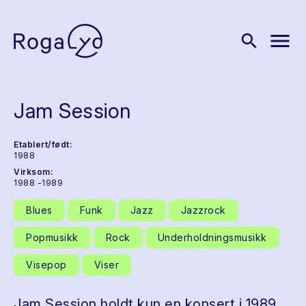
menu
search
Jam Session
Etablert/født:
1988
Virksom:
1988 -1989
Blues
Funk
Jazz
Jazzrock
Popmusikk
Rock
Underholdningsmusikk
Visepop
Viser
Jam Session holdt kun en konsert i 1989,