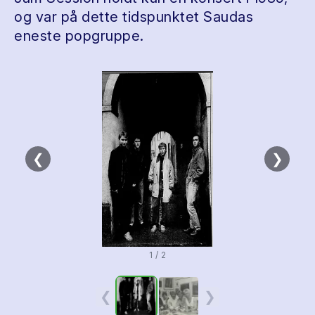
og var på dette tidspunktet Saudas
eneste popgruppe.
❮
❯
1 / 2
❮
❯