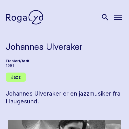
menu
search
Johannes Ulveraker
Etablert/født:
1991
Jazz
Johannes Ulveraker er en jazzmusiker fra
Haugesund.