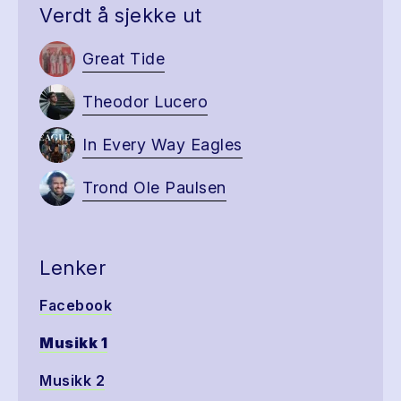
Verdt å sjekke ut
Great Tide
Theodor Lucero
In Every Way Eagles
Trond Ole Paulsen
Lenker
Facebook
Musikk 1
Musikk 2