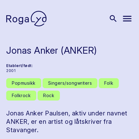
menu
search
Jonas Anker (ANKER)
Etablert/født:
2001
Popmusikk
Singers/songwriters
Folk
Folkrock
Rock
Jonas Anker Paulsen, aktiv under navnet
ANKER, er en artist og låtskriver fra
Stavanger.