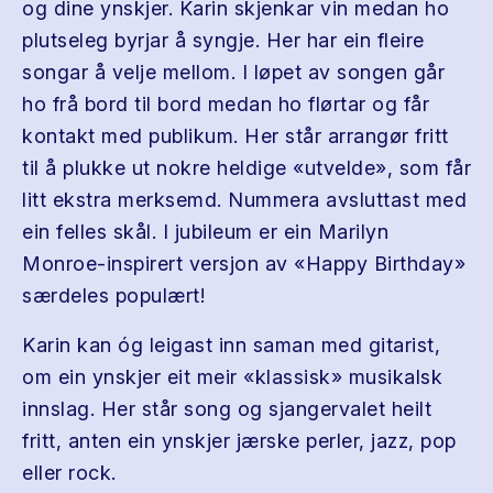
og dine ynskjer. Karin skjenkar vin medan ho
plutseleg byrjar å syngje. Her har ein fleire
songar å velje mellom. I løpet av songen går
ho frå bord til bord medan ho flørtar og får
kontakt med publikum. Her står arrangør fritt
til å plukke ut nokre heldige «utvelde», som får
litt ekstra merksemd. Nummera avsluttast med
ein felles skål. I jubileum er ein Marilyn
Monroe-inspirert versjon av «Happy Birthday»
særdeles populært!
Karin kan óg leigast inn saman med gitarist,
om ein ynskjer eit meir «klassisk» musikalsk
innslag. Her står song og sjangervalet heilt
fritt, anten ein ynskjer jærske perler, jazz, pop
eller rock.