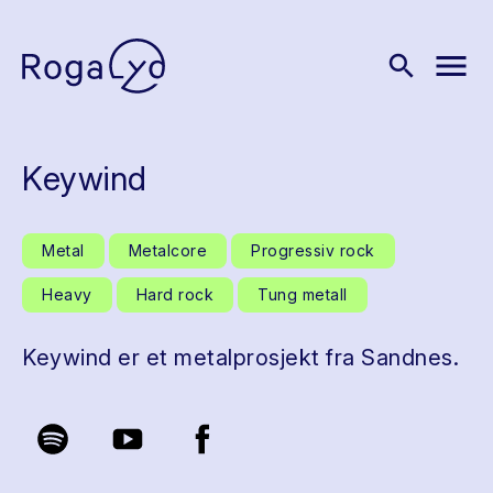
menu
search
Keywind
Metal
Metalcore
Progressiv rock
Heavy
Hard rock
Tung metall
Keywind er et metalprosjekt fra Sandnes.