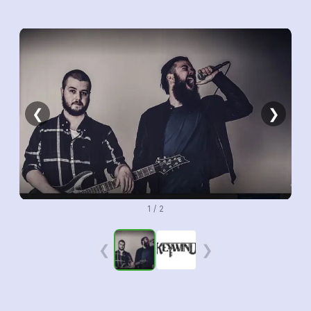
❮
❯
1 / 2
❮
❯