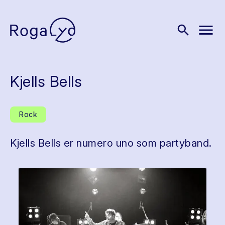
menu
search
Kjells Bells
Rock
Kjells Bells er numero uno som partyband.