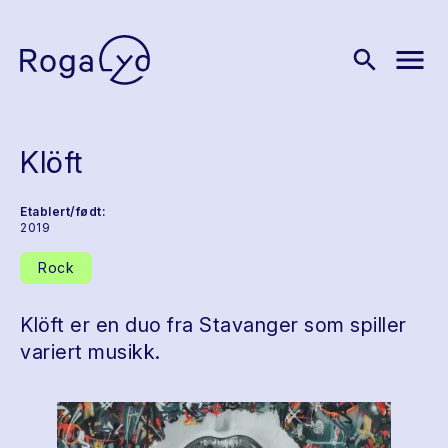
menu
search
Klöft
Etablert/født:
2019
Rock
Klöft er en duo fra Stavanger som spiller
variert musikk.