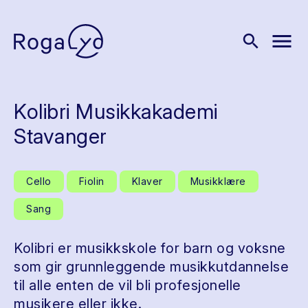
menu
search
Kolibri Musikkakademi
Stavanger
Cello
Fiolin
Klaver
Musikklære
Sang
Kolibri er musikkskole for barn og voksne
som gir grunnleggende musikkutdannelse
til alle enten de vil bli profesjonelle
musikere eller ikke.