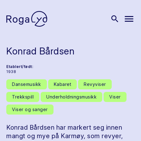
menu
search
Konrad Bårdsen
Etablert/født:
1938
Dansemusikk
Kabaret
Revyviser
Trekkspill
Underholdningsmusikk
Viser
Viser og sanger
Konrad Bårdsen har markert seg innen
mangt og mye på Karmøy, som revyer,