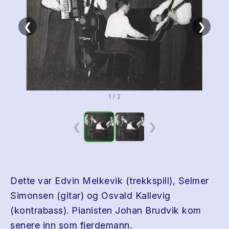
❮
❯
1 / 2
❮
❯
Dette var Edvin Melkevik (trekkspill), Selmer
Simonsen (gitar) og Osvald Kallevig
(kontrabass). Pianisten Johan Brudvik kom
senere inn som fjerdemann.