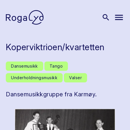
menu
search
Koperviktrioen/kvartetten
Dansemusikk
Tango
Underholdningsmusikk
Valser
Dansemusikkgruppe fra Karmøy.