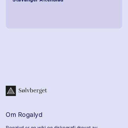
Om Rogalyd
Rogalyd er en wiki og diskografi drevet av