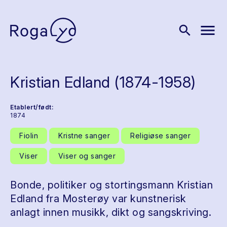
menu
search
Kristian Edland (1874-1958)
Etablert/født:
1874
Fiolin
Kristne sanger
Religiøse sanger
Viser
Viser og sanger
Bonde, politiker og stortingsmann Kristian
Edland fra Mosterøy var kunstnerisk
anlagt innen musikk, dikt og sangskriving.