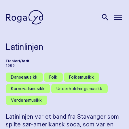
menu
search
Latinlinjen
Etablert/født:
1989
Dansemusikk
Folk
Folkemusikk
Karnevalsmusikk
Underholdningsmusikk
Verdensmusikk
Latinlinjen var et band fra Stavanger som
spilte sør-amerikansk soca, som var en