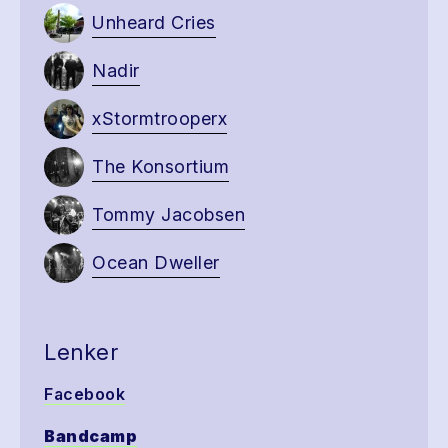
Unheard Cries
Nadir
xStormtrooperx
The Konsortium
Tommy Jacobsen
Ocean Dweller
Lenker
Facebook
Bandcamp