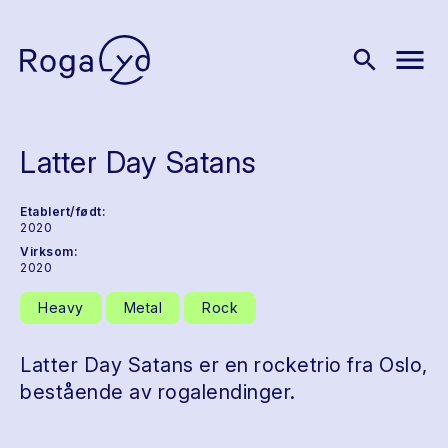
menu
search
Latter Day Satans
Etablert/født:
2020
Virksom:
2020
Heavy
Metal
Rock
Latter Day Satans er en rocketrio fra Oslo,
bestående av rogalendinger.