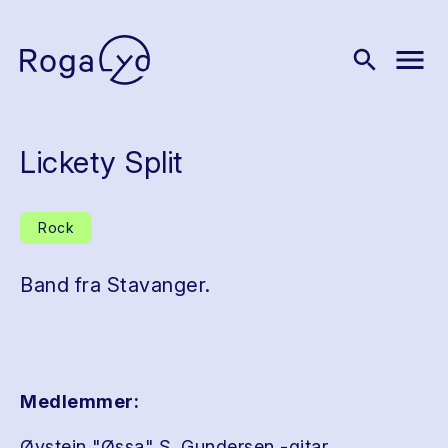
menu
search
Lickety Split
Rock
Band fra Stavanger.
Medlemmer:
Øystein "Øssa" S. Gundersen -gitar