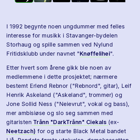
I 1992 begynte noen ungdummer med felles
interesse for musikk i Stavanger-bydelen
Storhaug og spille sammen ved Nylund
Fritidsklubb under navnet "
Knøffelihei
".
Etter hvert som årene gikk ble noen av
medlemmene i dette prosjektet; nærmere
bestemt Erlend Rebnor ("Rebnord", gitar), Leif
Henrik Askeland ("Askeland", trommer) og
Jone Sollid Ness ("Neievrut", vokal og bass),
mer ambisiøse og slo seg sammen med
gitaristen
Trånn "DarkTrånn" Ciekals
(ex-
Neetzach)
for og starte Black Metal bandet