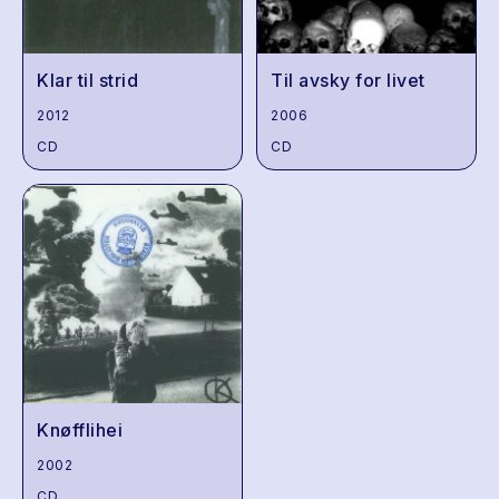
Klar til strid
Til avsky for livet
2012
2006
CD
CD
Knøfflihei
2002
CD