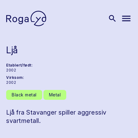
menu
search
Ljå
Etablert/født:
2002
Virksom:
2002
Black metal
Metal
Ljå fra Stavanger spiller aggressiv
svartmetall.