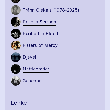
Trånn Ciekals (1978-2025)
Priscila Serrano
Purified In Blood
Fisters of Mercy
Djevel
Nettlecarrier
Gehenna
Lenker