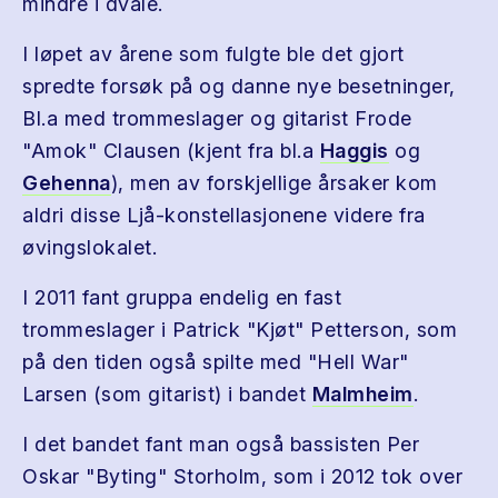
mindre i dvale.
I løpet av årene som fulgte ble det gjort
spredte forsøk på og danne nye besetninger,
Bl.a med trommeslager og gitarist Frode
"Amok" Clausen (kjent fra bl.a
Haggis
og
Gehenna
), men av forskjellige årsaker kom
aldri disse Ljå-konstellasjonene videre fra
øvingslokalet.
I 2011 fant gruppa endelig en fast
trommeslager i Patrick "Kjøt" Petterson, som
på den tiden også spilte med "Hell War"
Larsen (som gitarist) i bandet
Malmheim
.
I det bandet fant man også bassisten Per
Oskar "Byting" Storholm, som i 2012 tok over