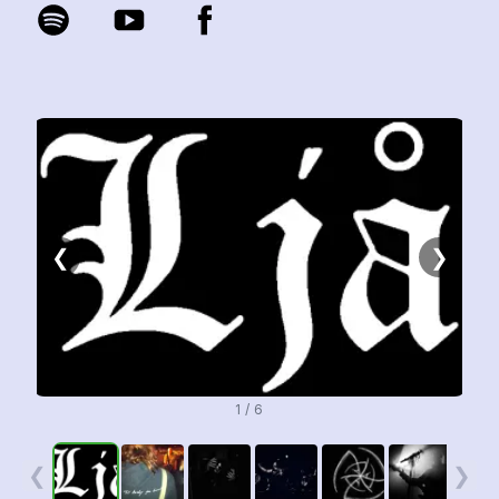
❮
❯
1 / 6
❮
❯