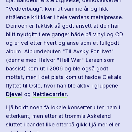
Ljå. Bandets første utgivelse, demokassetten
"Vedderbaug", kom ut samme år og fikk
strålende kritikker i hele verdens metalpresse.
Demoen er faktisk så godt ansett at den har
blitt nyutgitt flere ganger både på vinyl og CD
og er vel etter hvert og anse som et fullgodt
album. Albumdebuten "Til Avsky For livet"
(denne med Halvor "Hell War" Larsen som
bassist) kom ut i 2006 og ble også godt
mottat, men i det plata kom ut hadde Ciekals
flyttet til Oslo, hvor han ble aktiv i gruppene
Djevel
og
Nettlecarrier
.
Ljå holdt noen få lokale konserter uten ham i
etterkant, men etter at trommis Askeland
sluttet i bandet like etterpå gikk Ljå mer eller