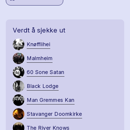
Verdt å sjekke ut
Knøfflihei
Malmheim
60 Sone Satan
Black Lodge
Man Gremmes Kan
Stavanger Doomkirke
The River Knows