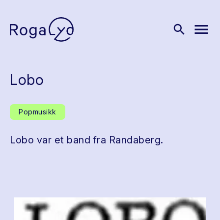
menu
search
Lobo
Popmusikk
Lobo var et band fra Randaberg.