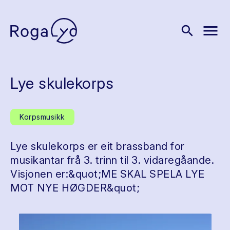
menu
search
Lye skulekorps
Korpsmusikk
Lye skulekorps er eit brassband for
musikantar frå 3. trinn til 3. vidaregåande.
Visjonen er:&quot;ME SKAL SPELA LYE
MOT NYE HØGDER&quot;