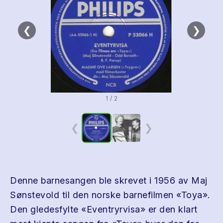
❮
❯
1 / 2
❮
❯
Denne barnesangen ble skrevet i 1956 av Maj
Sønstevold til den norske barnefilmen «Toya».
Den gledesfylte «Eventryrvisa» er den klart