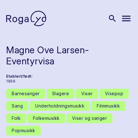
menu
search
Magne Ove Larsen-
Eventyrvisa
Etablert/født:
1956
Barnesanger
Slagere
Viser
Visepop
Sang
Underholdningsmusikk
Filmmusikk
Folk
Folkemusikk
Viser og sanger
Popmusikk