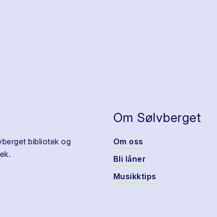
Om Sølvberget
vberget bibliotek og
Om oss
ek.
Bli låner
Musikktips