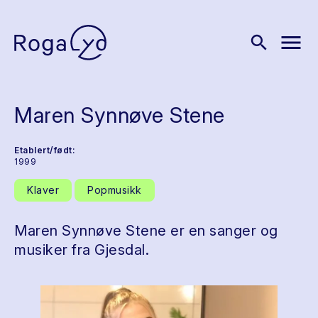
menu
search
Maren Synnøve Stene
Etablert/født:
1999
Klaver
Popmusikk
Maren Synnøve Stene er en sanger og
musiker fra Gjesdal.