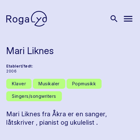
menu
search
Mari Liknes
Etablert/født:
2006
Klaver
Musikaler
Popmusikk
Singers/songwriters
Mari Liknes fra Åkra er en sanger,
låtskriver , pianist og ukulelist .