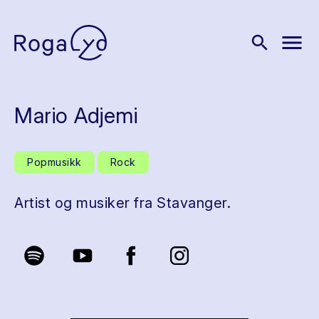
menu
search
Mario Adjemi
Popmusikk
Rock
Artist og musiker fra Stavanger.