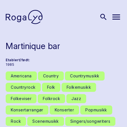
menu
search
Martinique bar
Etablert/født:
1985
Americana
Country
Countrymusikk
Countryrock
Folk
Folkemusikk
Folkeviser
Folkrock
Jazz
Konsertarrangør
Konserter
Popmusikk
Rock
Scenemusikk
Singers/songwriters