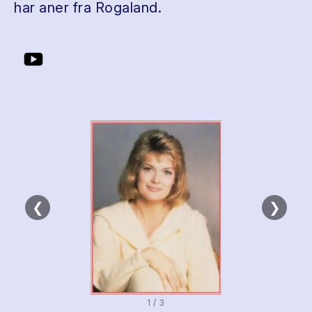
har aner fra Rogaland.
❮
❯
1 / 3