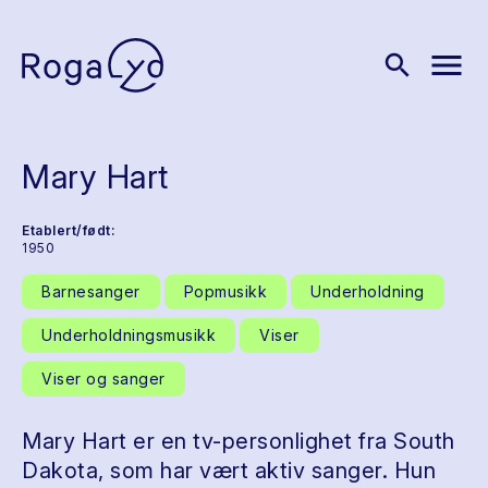
menu
search
Mary Hart
Etablert/født:
1950
Barnesanger
Popmusikk
Underholdning
Underholdningsmusikk
Viser
Viser og sanger
Mary Hart er en tv-personlighet fra South
Dakota, som har vært aktiv sanger. Hun