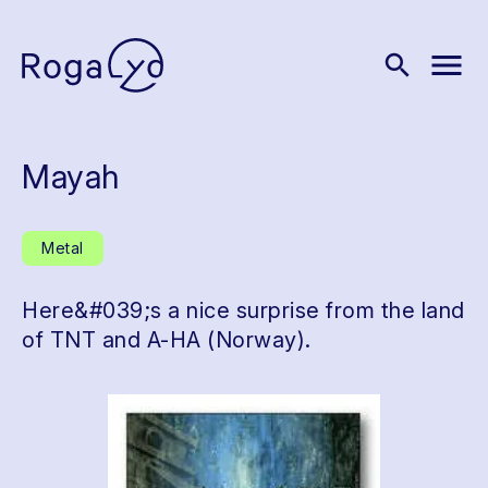
menu
search
Mayah
Metal
Here&#039;s a nice surprise from the land
of TNT and A-HA (Norway).