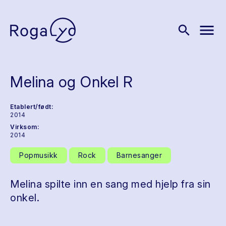
menu
search
Melina og Onkel R
Etablert/født:
2014
Virksom:
2014
Popmusikk
Rock
Barnesanger
Melina spilte inn en sang med hjelp fra sin
onkel.