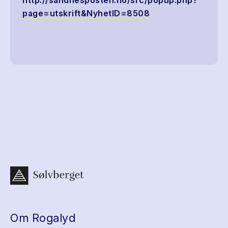
http://sandnesposten.no/src/popup.php?
page=utskrift&NyhetID=8508
Om Rogalyd