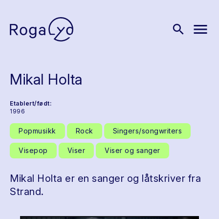
menu
search
Mikal Holta
Etablert/født:
1996
Popmusikk
Rock
Singers/songwriters
Visepop
Viser
Viser og sanger
Mikal Holta er en sanger og låtskriver fra
Strand.