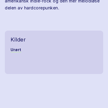
amerikansk indie-rock og den mer melodiøse
delen av hardcorepunken.
Kilder
Urørt