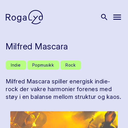
menu
search
Milfred Mascara
Indie
Popmusikk
Rock
Milfred Mascara spiller energisk indie-
rock der vakre harmonier forenes med
støy i en balanse mellom struktur og kaos.