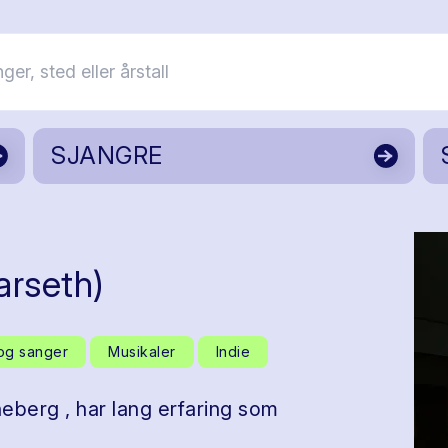
SJANGRE
arseth)
og sanger
Musikaler
Indie
berg , har lang erfaring som