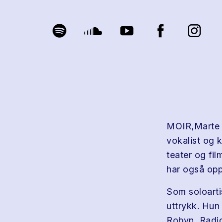
MOIR,Marte O
vokalist og 
teater og fil
har også oppt
Som soloarti
uttrykk. Hun 
Robyn, Radi