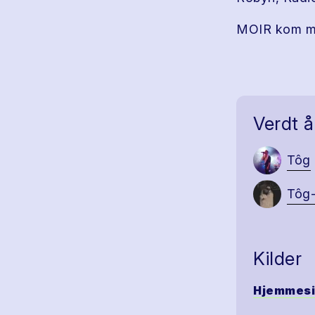
MOIR kom me
Verdt å
Tôg
Tôg
Kilder
Hjemmes