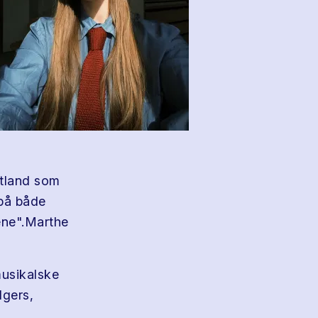
utland som
på både
lene".Marthe
musikalske
dgers,