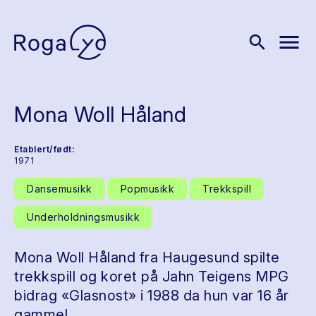
menu
search
Mona Woll Håland
Etablert/født:
1971
Dansemusikk
Popmusikk
Trekkspill
Underholdningsmusikk
Mona Woll Håland fra Haugesund spilte
trekkspill og koret på Jahn Teigens MPG
bidrag «Glasnost» i 1988 da hun var 16 år
gammel.