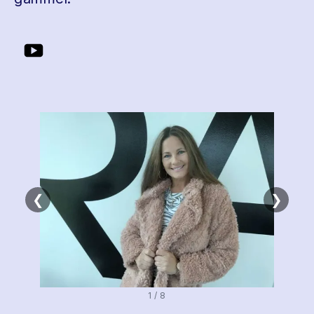
❮
❯
1 / 8