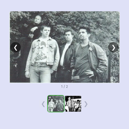
❮
❯
1 / 2
❮
❯