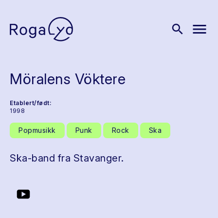
menu
search
Möralens Vöktere
Etablert/født:
1998
Popmusikk
Punk
Rock
Ska
Ska-band fra Stavanger.