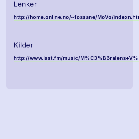
Lenker
http://home.online.no/~fossane/MoVo/indexn.h
Kilder
http://www.last.fm/music/M%C3%B6ralens+V