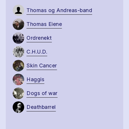
Thomas og Andreas-band
Thomas Eiene
Ordrenekt
C.H.U.D.
Skin Cancer
Haggis
Dogs of war
Deathbarrel