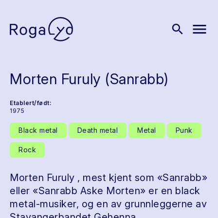
menu
search
Morten Furuly (Sanrabb)
Etablert/født:
1975
Black metal
Death metal
Metal
Punk
Rock
Morten Furuly , mest kjent som «Sanrabb»
eller «Sanrabb Aske Morten» er en black
metal-musiker, og en av grunnleggerne av
Stavangerbandet Gehenna.