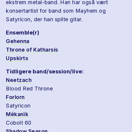
ekstrem metal-band. Han har også vært
konsertartist for band som Mayhem og
Satyricon, der han spilte gitar.
Ensemble(r)
Gehenna
Throne of Katharsis
Upskirts
Tidligere band/session/live:
Neetzach
Blood Red Throne
Forlorn
Satyricon
Mëkanïk
Cobolt 60
Shadow Season