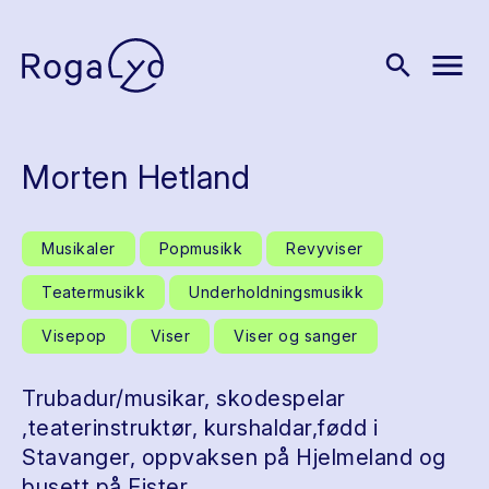
menu
search
Morten Hetland
Musikaler
Popmusikk
Revyviser
Teatermusikk
Underholdningsmusikk
Visepop
Viser
Viser og sanger
Trubadur/musikar, skodespelar
,teaterinstruktør, kurshaldar,fødd i
Stavanger, oppvaksen på Hjelmeland og
busett på Fister.