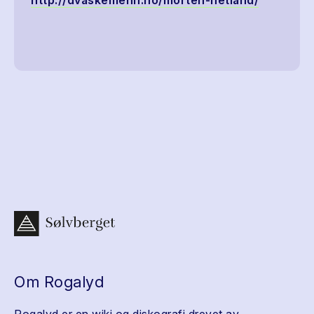
http://dvaskemenn.no/morten-hetland/
Om Rogalyd