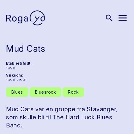
menu
search
Mud Cats
Etablert/født:
1990
Virksom:
1990 -1991
Blues
Bluesrock
Rock
Mud Cats var en gruppe fra Stavanger,
som skulle bli til The Hard Luck Blues
Band.