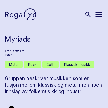
menu
search
Myriads
Etablert/født:
1997
Metal
Rock
Goth
Klassisk musikk
Gruppen beskriver musikken som en
fusjon mellom klassisk og metal men noen
innslag av folkemusikk og industri.