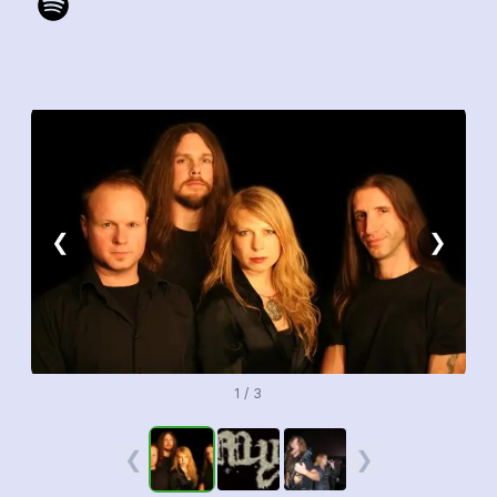
❮
❯
1 / 3
❮
❯