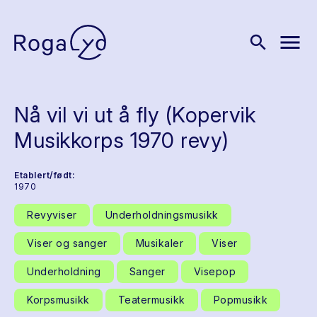
menu
search
Nå vil vi ut å fly (Kopervik
Musikkorps 1970 revy)
Etablert/født:
1970
Revyviser
Underholdningsmusikk
Viser og sanger
Musikaler
Viser
Underholdning
Sanger
Visepop
Korpsmusikk
Teatermusikk
Popmusikk