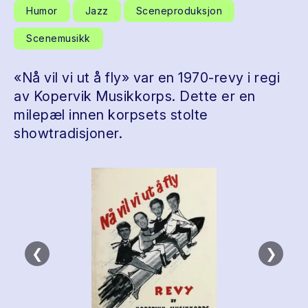
Humor
Jazz
Sceneproduksjon
Scenemusikk
«Nå vil vi ut å fly» var en 1970-revy i regi
av Kopervik Musikkorps. Dette er en
milepæl innen korpsets stolte
showtradisjoner.
❮
❯