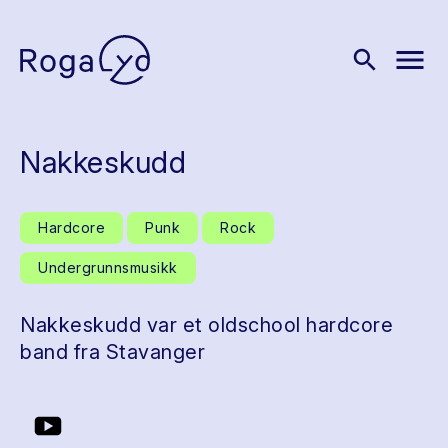
menu
search
Nakkeskudd
Hardcore
Punk
Rock
Undergrunnsmusikk
Nakkeskudd var et oldschool hardcore
band fra Stavanger