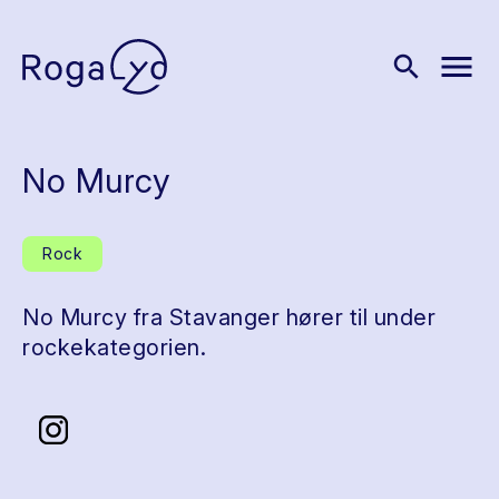
menu
search
No Murcy
Rock
No Murcy fra Stavanger hører til under
rockekategorien.